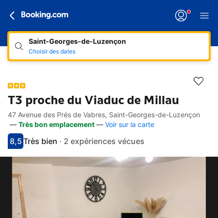
Saint-Georges-de-Luzençon
Choisir des dates
T3 proche du Viaduc de Millau
47 Avenue des Prés de Vabres, Saint-Georges-de-Luzençon
Accès rapides
Aller à la description
Aller aux équipements
Aller aux hébergements
Aller aux conditions
—
Très bon emplacement
—
Voir sur la carte
8,5
Très bien
·
2 expériences vécues
Avec une note de 8.5
très bien