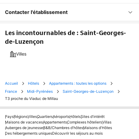
Contacter l'établissement
Les incontournables de : Saint-Georges-
de-Luzençon
Villes
Accueil
Hôtels
Appartements : toutes les options
France
Midi-Pyrénées
Saint-Georges-de-Luzençon
T3 proche du Viaduc de Millau
Pays
Régions
Villes
Quartiers
Aéroports
Hôtels
Sites d'intérêt
Maisons de vacances
Appartements
Complexes hôteliers
Villas
Auberges de jeunesse
B&B/Chambres d'hôtes
Maisons d'Hôtes
Des hébergements uniques
Découvrir les séjours au mois