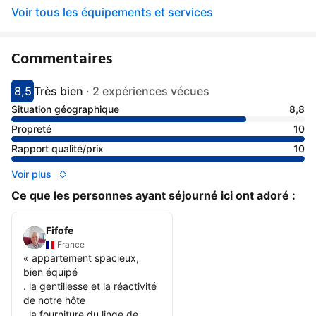
Voir tous les équipements et services
Commentaires
8,5
Très bien
·
2 expériences vécues
Avec une note de 8.5
très bien
Situation géographique
8,8
Propreté
10
Rapport qualité/prix
10
Voir plus
Ce que les personnes ayant séjourné ici ont adoré :
Fifofe
France
«
appartement spacieux,
bien équipé
. la gentillesse et la réactivité
de notre hôte
. la fourniture du linge de