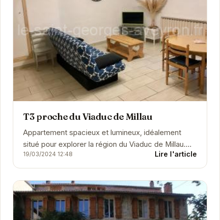
T3 proche du Viaduc de Millau
Appartement spacieux et lumineux, idéalement
situé pour explorer la région du Viaduc de Millau.
Lire l'article
19/03/2024 12:48
Profitez d'un séjour confortable et paisible dans...