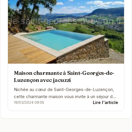
Maison charmante à Saint-Georges-de-
Luzençon avec jacuzzi
Nichée au cœur de Saint-Georges-de-Luzençon,
cette charmante maison vous invite à un séjour de
Lire l'article
19/03/2024 09:55
détente et de découverte. Son jacuzzi privé...