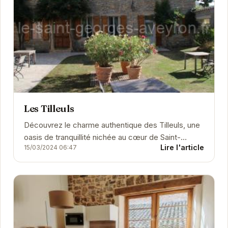
Les Tilleuls
Découvrez le charme authentique des Tilleuls, une
oasis de tranquillité nichée au cœur de Saint-
Lire l'article
15/03/2024 06:47
Georges-de-Luzençon. Profitez d'un séjour...