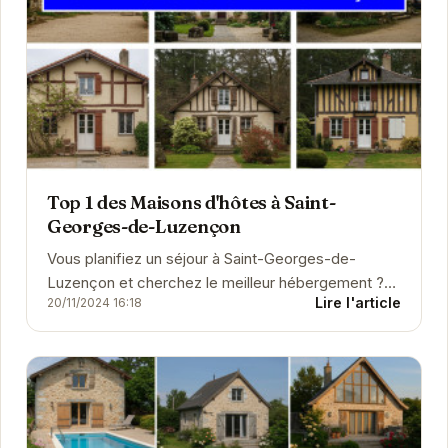
Top 1 des Maisons d'hôtes à Saint-
Georges-de-Luzençon
Vous planifiez un séjour à Saint-Georges-de-
Luzençon et cherchez le meilleur hébergement ?
Lire l'article
20/11/2024 16:18
Que vous soyez à la recherche d'un hôtel
confortable, d'un...