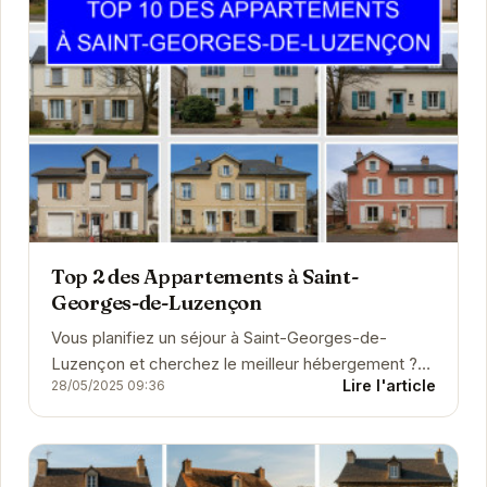
Top 2 des Appartements à Saint-
Georges-de-Luzençon
Vous planifiez un séjour à Saint-Georges-de-
Luzençon et cherchez le meilleur hébergement ?
Lire l'article
28/05/2025 09:36
Que vous soyez à la recherche d'un hôtel
confortable, d'un...