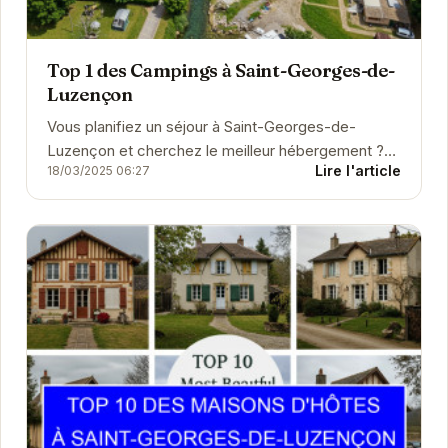
Top 1 des Campings à Saint-Georges-de-
Luzençon
Vous planifiez un séjour à Saint-Georges-de-
Luzençon et cherchez le meilleur hébergement ?
Lire l'article
18/03/2025 06:27
Que vous soyez à la recherche d'un hôtel
confortable, d'un...