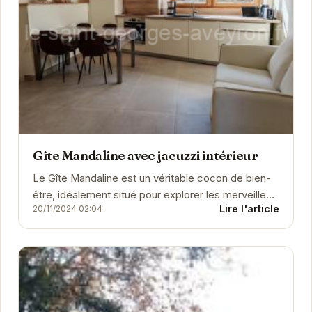
Gîte Mandaline avec jacuzzi intérieur
Le Gîte Mandaline est un véritable cocon de bien-
être, idéalement situé pour explorer les merveilles
Lire l'article
20/11/2024 02:04
de l'Aveyron. Avec son jacuzzi intérieur,...