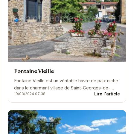
Fontaine Vieille
Fontaine Vieille est un véritable havre de paix niché
dans le charmant village de Saint-Georges-de-
Lire l'article
19/03/2024 07:38
Luzençon. L'établissement propose des
chambres...