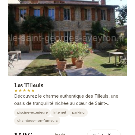
Les Tilleuls
★★★★★
Découvrez le charme authentique des Tilleuls, une
oasis de tranquillité nichée au cœur de Saint-
Georges-de-Luzençon. Profitez d'un séjour...
piscine-exterieure
internet
parking
chambres-non-fumeurs