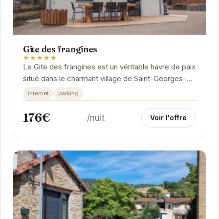
Gite des frangines
★★★★★
Le Gite des frangines est un véritable havre de paix
situé dans le charmant village de Saint-Georges-
de-Luzençon.
internet
parking
176€
/nuit
Voir l'offre