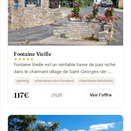
Fontaine Vieille
★★★★★
Fontaine Vieille est un véritable havre de paix niché
dans le charmant village de Saint-Georges-de-
Luzençon. L'établissement propose des
parking
chambres-non-fumeurs
chambres-familiales
chambres...
117€
/nuit
Voir l'offre