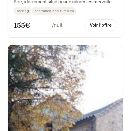
être, idéalement situé pour explorer les merveilles
de l'Aveyron. Avec son jacuzzi intérieur,...
parking
chambres-non-fumeurs
155€
/nuit
Voir l'offre