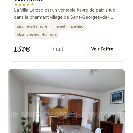
★★★★★
La Villa Larzac est un véritable havre de paix situé
dans le charmant village de Saint-Georges-de-
Luzençon. Offrant un cadre idéal pour des...
piscine-exterieure
internet
parking
chambres-non-fumeurs
157€
/nuit
Voir l'offre