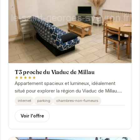
T3 proche du Viaduc de Millau
★★★★★
Appartement spacieux et lumineux, idéalement
situé pour explorer la région du Viaduc de Millau.
Profitez d'un séjour confortable et paisible dans...
internet
parking
chambres-non-fumeurs
Voir l'offre